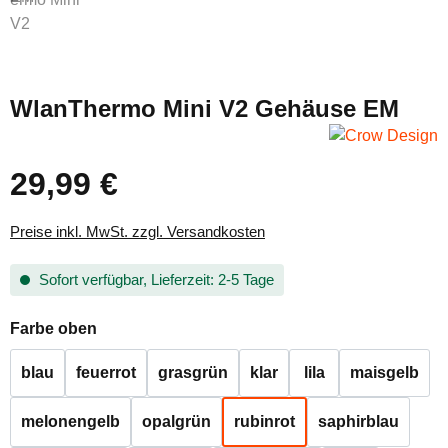
WlanThermo Mini V2 Gehäuse EM
29,99 €
Regulärer Preis:
Preise inkl. MwSt. zzgl. Versandkosten
Sofort verfügbar, Lieferzeit: 2-5 Tage
auswählen
Farbe oben
blau
feuerrot
grasgrün
klar
lila
maisgelb
melonengelb
opalgrün
rubinrot
saphirblau