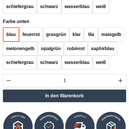
schiefergrau
schwarz
wasserblau
weiß
auswählen
Farbe unten
blau
feuerrot
grasgrün
klar
lila
maisgelb
melonengelb
opalgrün
rubinrot
saphirblau
schiefergrau
schwarz
wasserblau
weiß
Produkt Anzahl: Gib den gewünschten Wert ei
In den Warenkorb
VERSANDKOSTENFREI
SCHNELLE
PREMIUMPRODUKTE
FINALFLAME