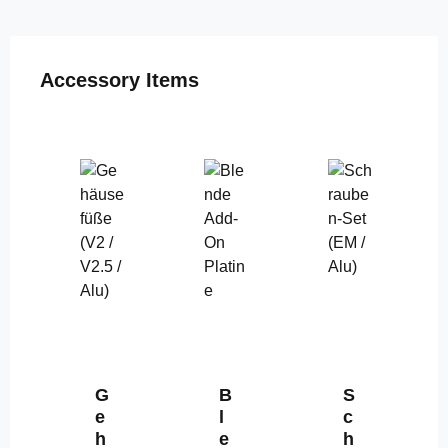
Produktgalerie überspringen
Accessory Items
G
B
S
e
l
c
h
e
h