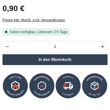
0,90 €
Regulärer Preis:
Preise inkl. MwSt. zzgl. Versandkosten
Sofort verfügbar, Lieferzeit: 2-5 Tage
Produkt Anzahl: Gib den gewünschten Wert ei
In den Warenkorb
VERSANDKOSTENFREI
SCHNELLE
PREMIUMPRODUKTE
FINALFLAME
QUALITÄTS-GARANTIE
AUS MEISTERHAND
AB 50€ (DE)
LIEFERZEIT