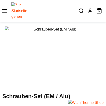
Zum Hauptinhalt springen
Wa
Bildergalerie überspringen
Schrauben-Set (EM / Alu)