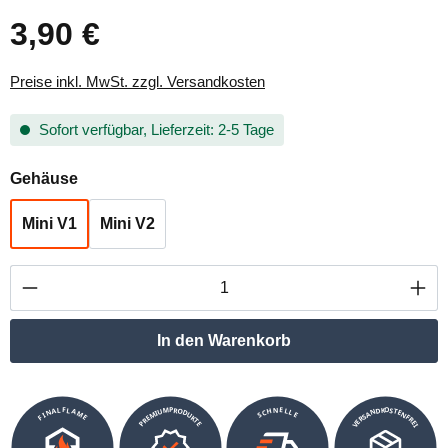
3,90 €
Regulärer Preis:
Preise inkl. MwSt. zzgl. Versandkosten
Sofort verfügbar, Lieferzeit: 2-5 Tage
auswählen
Gehäuse
Mini V1
Mini V2
Produkt Anzahl: Gib den gewünschten Wert ei
In den Warenkorb
VERSANDKOSTENFREI
SCHNELLE
PREMIUMPRODUKTE
FINALFLAME