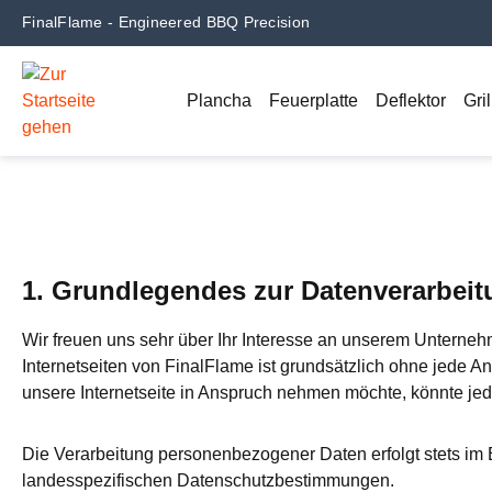
FinalFlame - Engineered BBQ Precision
m Hauptinhalt springen
Zur Suche springen
Zur Hauptnavigation springen
Plancha
Feuerplatte
Deflektor
Gril
1. Grundlegendes zur Datenverarbei
Wir freuen uns sehr über Ihr Interesse an unserem Unterneh
Internetseiten von FinalFlame ist grundsätzlich ohne jede
unsere Internetseite in Anspruch nehmen möchte, könnte je
Die Verarbeitung personenbezogener Daten erfolgt stets i
landesspezifischen Datenschutzbestimmungen.