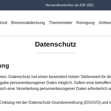
Versandkostenfrei ab 50€ (DE)
lrost
Brennerabdeckung
Thermometer
Reinigung
Grillw
Datenschutz
tung
men. Datenschutz hat einen besonders hohen Stellenwert für di
 Angabe personenbezogener Daten möglich. Sofern eine betrof
doch eine Verarbeitung personenbezogener Daten erforderlich 
m Einklang mit der Datenschutz-Grundverordnung (DSGVO) und i