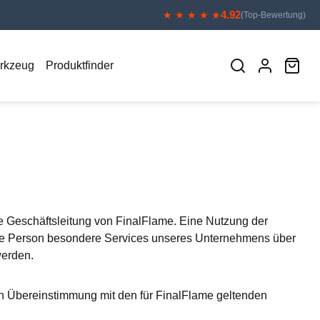
4.92
★ ★ ★ ★ ★
(Top-Bewertung)
War
erkzeug
Produktfinder
e Geschäftsleitung von FinalFlame. Eine Nutzung der
fene Person besondere Services unseres Unternehmens über
werden.
n Übereinstimmung mit den für FinalFlame geltenden