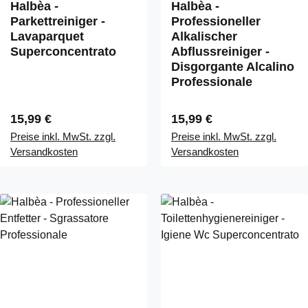
Halbèa -
Halbèa -
Parkettreiniger -
Professioneller
Lavaparquet
Alkalischer
Superconcentrato
Abflussreiniger -
Disgorgante Alcalino
Professionale
Regulärer Preis:
Regulärer Preis:
15,99 €
15,99 €
Preise inkl. MwSt. zzgl.
Preise inkl. MwSt. zzgl.
Versandkosten
Versandkosten