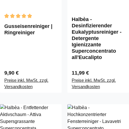
Halbèa -
Durchschnittliche Bewertung von 5 von 5 Sternen
Desinfizierender
Gusseisenreiniger |
Eukalyptusreiniger -
Ringreiniger
Detergente
Igienizzante
Superconcentrato
all'Eucalipto
Regulärer Preis:
Regulärer Preis:
9,90 €
11,99 €
Preise inkl. MwSt. zzgl.
Preise inkl. MwSt. zzgl.
Versandkosten
Versandkosten