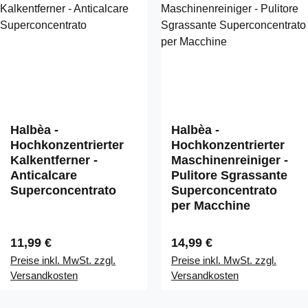
Halbèa -
Halbèa -
Hochkonzentrierter
Hochkonzentrierter
Kalkentferner -
Maschinenreiniger -
Anticalcare
Pulitore Sgrassante
Superconcentrato
Superconcentrato
per Macchine
Regulärer Preis:
Regulärer Preis:
11,99 €
14,99 €
Preise inkl. MwSt. zzgl.
Preise inkl. MwSt. zzgl.
Versandkosten
Versandkosten