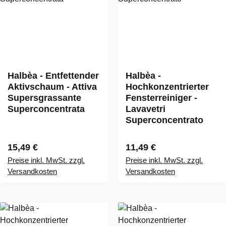
Halbèa - Entfettender
Halbèa -
Aktivschaum - Attiva
Hochkonzentrierter
Supersgrassante
Fensterreiniger -
Superconcentrata
Lavavetri
Superconcentrato
Regulärer Preis:
Regulärer Preis:
15,49 €
11,49 €
Preise inkl. MwSt. zzgl.
Preise inkl. MwSt. zzgl.
Versandkosten
Versandkosten