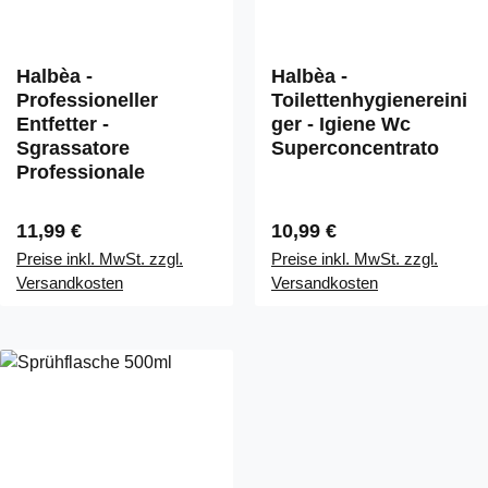
Halbèa -
Halbèa -
Professioneller
Toilettenhygienereini
Entfetter -
ger - Igiene Wc
Sgrassatore
Superconcentrato
Professionale
Regulärer Preis:
Regulärer Preis:
11,99 €
10,99 €
Preise inkl. MwSt. zzgl.
Preise inkl. MwSt. zzgl.
Versandkosten
Versandkosten