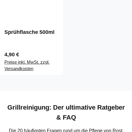
Sprühflasche 500ml
Regulärer Preis:
4,90 €
Preise inkl. MwSt. zzgl.
Versandkosten
Grillreinigung: Der ultimative Ratgeber
& FAQ
Die 20 häufigsten Fragen rund um die Pflege von Rost,