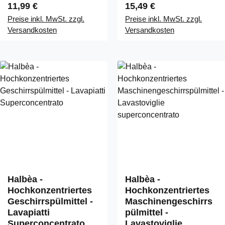
Regulärer Preis:
Regulärer Preis:
11,99 €
15,49 €
Preise inkl. MwSt. zzgl.
Preise inkl. MwSt. zzgl.
Versandkosten
Versandkosten
Halbèa -
Halbèa -
Hochkonzentriertes
Hochkonzentriertes
Geschirrspülmittel -
Maschinengeschirrs
Lavapiatti
pülmittel -
Superconcentrato
Lavastoviglie