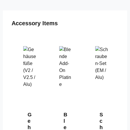
Produktgalerie überspringen
Accessory Items
G
B
S
e
l
c
h
e
h