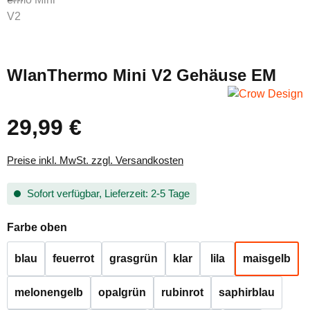
WlanThermo Mini V2 Gehäuse EM
29,99 €
Regulärer Preis:
Preise inkl. MwSt. zzgl. Versandkosten
Sofort verfügbar, Lieferzeit: 2-5 Tage
auswählen
Farbe oben
blau
feuerrot
grasgrün
klar
lila
maisgelb
melonengelb
opalgrün
rubinrot
saphirblau