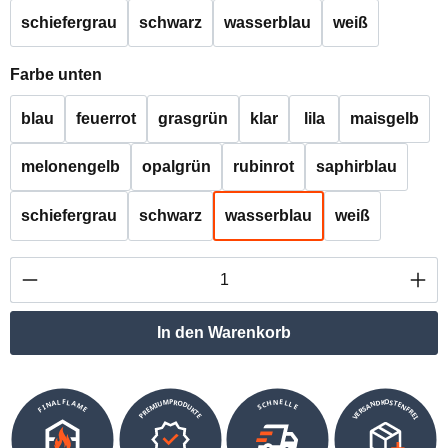
schiefergrau
schwarz
wasserblau
weiß
auswählen
Farbe unten
blau
feuerrot
grasgrün
klar
lila
maisgelb
melonengelb
opalgrün
rubinrot
saphirblau
schiefergrau
schwarz
wasserblau
weiß
Produkt Anzahl: Gib den gewünschten Wert ei
In den Warenkorb
VERSANDKOSTENFREI
SCHNELLE
PREMIUMPRODUKTE
FINALFLAME