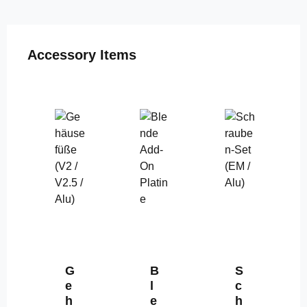
Produktgalerie überspringen
Accessory Items
G
B
S
e
l
c
h
e
h