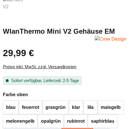
WlanThermo Mini V2 Gehäuse EM
29,99 €
Regulärer Preis:
Preise inkl. MwSt. zzgl. Versandkosten
Sofort verfügbar, Lieferzeit: 2-5 Tage
auswählen
Farbe oben
blau
feuerrot
grasgrün
klar
lila
maisgelb
melonengelb
opalgrün
rubinrot
saphirblau