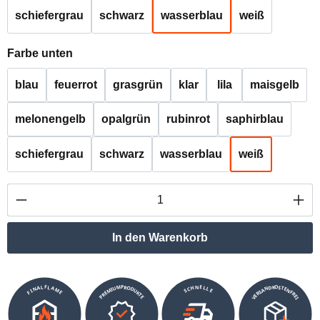
schiefergrau
schwarz
wasserblau
weiß
auswählen
Farbe unten
blau
feuerrot
grasgrün
klar
lila
maisgelb
melonengelb
opalgrün
rubinrot
saphirblau
schiefergrau
schwarz
wasserblau
weiß
Produkt Anzahl: Gib den gewünschten Wert ei
In den Warenkorb
VERSANDKOSTENFREI
SCHNELLE
PREMIUMPRODUKTE
FINALFLAME