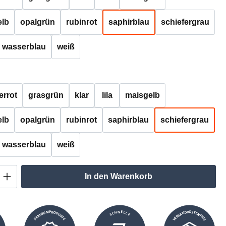
lb
opalgrün
rubinrot
saphirblau
schiefergrau
wasserblau
weiß
auswählen
errot
grasgrün
klar
lila
maisgelb
lb
opalgrün
rubinrot
saphirblau
schiefergrau
wasserblau
weiß
Anzahl: Gib den gewünschten Wert ein oder
In den Warenkorb
VERSANDKOSTENFREI
SCHNELLE
PREMIUMPRODUKTE