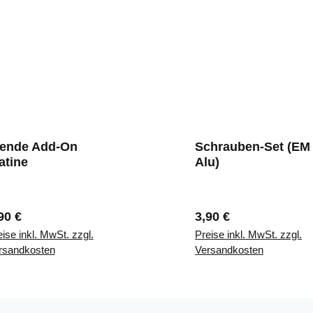
lende Add-On
Schrauben-Set (EM 
atine
Alu)
gulärer Preis:
Regulärer Preis:
90 €
3,90 €
ise inkl. MwSt. zzgl.
Preise inkl. MwSt. zzgl.
rsandkosten
Versandkosten