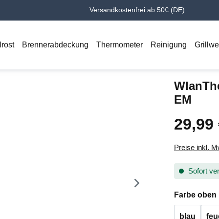
Versandkostenfrei ab 50€ (DE)
lrost
Brennerabdeckung
Thermometer
Reinigung
Grillw
WlanTh
EM
29,99
Regulärer Pr
Preise inkl. 
Sofort ver
Farbe oben
blau
feu