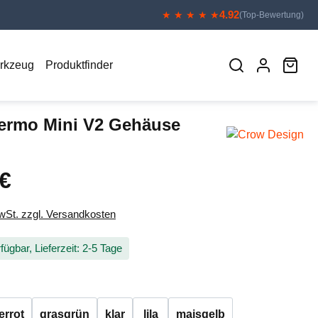
4.92
★ ★ ★ ★ ★
(Top-Bewertung)
War
erkzeug
Produktfinder
ermo Mini V2 Gehäuse
 €
eis:
MwSt. zzgl. Versandkosten
fügbar, Lieferzeit: 2-5 Tage
auswählen
errot
grasgrün
klar
lila
maisgelb