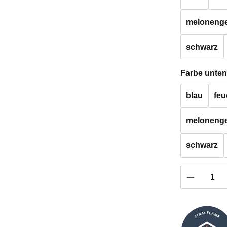
melonenge
schwarz
Farbe unten
blau
feu
melonenge
schwarz
Produkt 
FINALFLAME