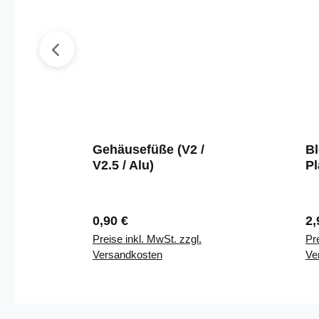
Gehäusefüße (V2 /
B
V2.5 / Alu)
Pl
Regulärer Preis:
Re
0,90 €
2,
Preise inkl. MwSt. zzgl.
Pre
Versandkosten
Ve