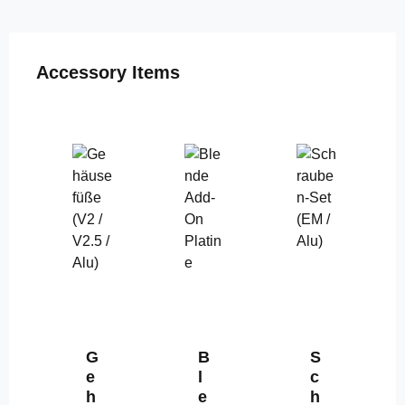
Produktgalerie überspringen
Accessory Items
G
B
S
e
l
c
h
e
h