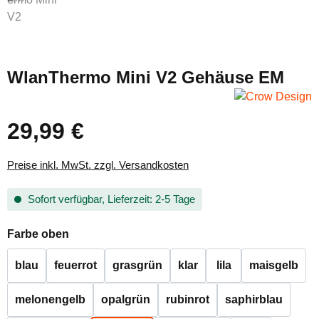
WlanThermo Mini V2 Gehäuse EM
29,99 €
Regulärer Preis:
Preise inkl. MwSt. zzgl. Versandkosten
Sofort verfügbar, Lieferzeit: 2-5 Tage
auswählen
Farbe oben
blau
feuerrot
grasgrün
klar
lila
maisgelb
melonengelb
opalgrün
rubinrot
saphirblau