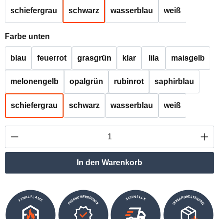
schiefergrau
schwarz
wasserblau
weiß
auswählen
Farbe unten
blau
feuerrot
grasgrün
klar
lila
maisgelb
melonengelb
opalgrün
rubinrot
saphirblau
schiefergrau
schwarz
wasserblau
weiß
Produkt Anzahl: Gib den gewünschten Wert ei
In den Warenkorb
VERSANDKOSTENFREI
SCHNELLE
PREMIUMPRODUKTE
FINALFLAME