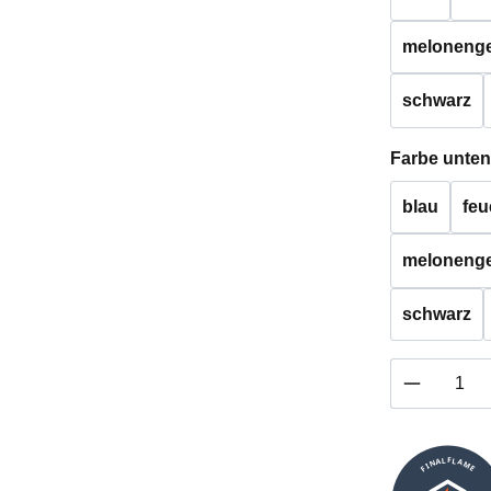
melonenge
schwarz
Farbe unten
blau
feu
melonenge
schwarz
Produkt 
FINALFLAME