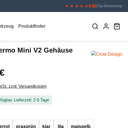
4.92
★ ★ ★ ★ ★
(Top-Bewertung)
War
erkzeug
Produktfinder
ermo Mini V2 Gehäuse
 €
eis:
MwSt. zzgl. Versandkosten
fügbar, Lieferzeit: 2-5 Tage
auswählen
errot
grasgrün
klar
lila
maisgelb