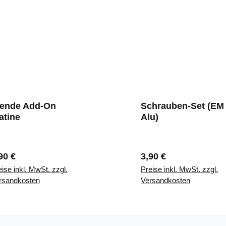
lende Add-On
Schrauben-Set (EM 
atine
Alu)
gulärer Preis:
Regulärer Preis:
90 €
3,90 €
ise inkl. MwSt. zzgl.
Preise inkl. MwSt. zzgl.
rsandkosten
Versandkosten