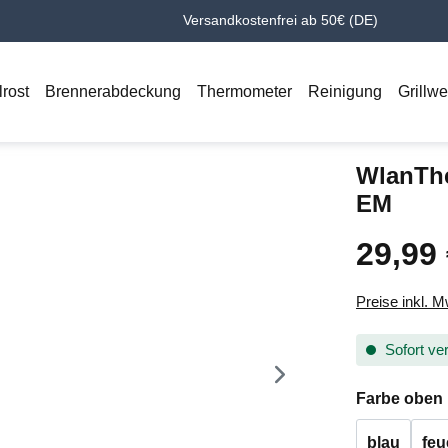
Versandkostenfrei ab 50€ (DE)
lrost
Brennerabdeckung
Thermometer
Reinigung
Grillw
WlanTh
EM
29,99
Regulärer Pr
Preise inkl. 
Sofort ver
Farbe oben
blau
feu