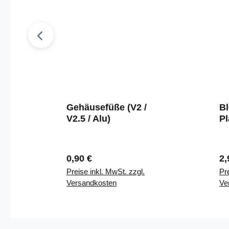
Gehäusefüße (V2 /
B
V2.5 / Alu)
Pl
Regulärer Preis:
Re
0,90 €
2,
Preise inkl. MwSt. zzgl.
Pre
Versandkosten
Ve