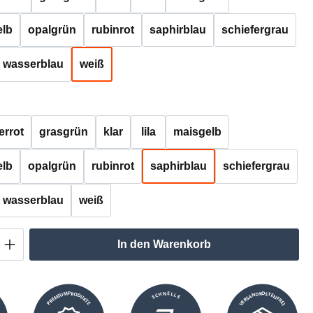
lb
opalgrün
rubinrot
saphirblau
schiefergrau
wasserblau
weiß
auswählen
errot
grasgrün
klar
lila
maisgelb
lb
opalgrün
rubinrot
saphirblau
schiefergrau
wasserblau
weiß
Anzahl: Gib den gewünschten Wert ein oder
In den Warenkorb
VERSANDKOSTENFREI
SCHNELLE
PREMIUMPRODUKTE