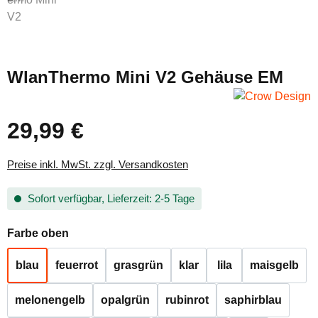
WlanThermo Mini V2 Gehäuse EM
29,99 €
Regulärer Preis:
Preise inkl. MwSt. zzgl. Versandkosten
Sofort verfügbar, Lieferzeit: 2-5 Tage
auswählen
Farbe oben
blau
feuerrot
grasgrün
klar
lila
maisgelb
melonengelb
opalgrün
rubinrot
saphirblau