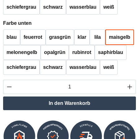
schiefergrau
schwarz
wasserblau
weiß
auswählen
Farbe unten
blau
feuerrot
grasgrün
klar
lila
maisgelb
melonengelb
opalgrün
rubinrot
saphirblau
schiefergrau
schwarz
wasserblau
weiß
Produkt Anzahl: Gib den gewünschten Wert ei
In den Warenkorb
VERSANDKOSTENFREI
SCHNELLE
PREMIUMPRODUKTE
FINALFLAME