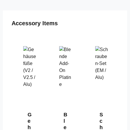
Produktgalerie überspringen
Accessory Items
G
B
S
e
l
c
h
e
h