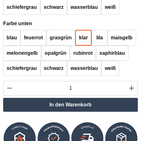
schiefergrau
schwarz
wasserblau
weiß
auswählen
Farbe unten
blau
feuerrot
grasgrün
klar
lila
maisgelb
melonengelb
opalgrün
rubinrot
saphirblau
schiefergrau
schwarz
wasserblau
weiß
Produkt Anzahl: Gib den gewünschten Wert ei
In den Warenkorb
VERSANDKOSTENFREI
SCHNELLE
PREMIUMPRODUKTE
FINALFLAME