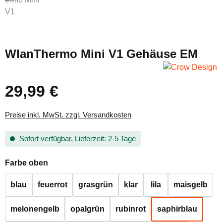
WlanThermo Mini V1 Gehäuse EM
29,99 €
Regulärer Preis:
Preise inkl. MwSt. zzgl. Versandkosten
Sofort verfügbar, Lieferzeit: 2-5 Tage
auswählen
Farbe oben
blau
feuerrot
grasgrün
klar
lila
maisgelb
melonengelb
opalgrün
rubinrot
saphirblau