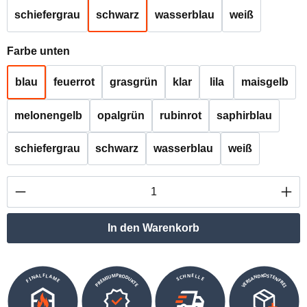
schiefergrau
schwarz
wasserblau
weiß
auswählen
Farbe unten
blau
feuerrot
grasgrün
klar
lila
maisgelb
melonengelb
opalgrün
rubinrot
saphirblau
schiefergrau
schwarz
wasserblau
weiß
Produkt Anzahl: Gib den gewünschten Wert ei
In den Warenkorb
VERSANDKOSTENFREI
SCHNELLE
PREMIUMPRODUKTE
FINALFLAME