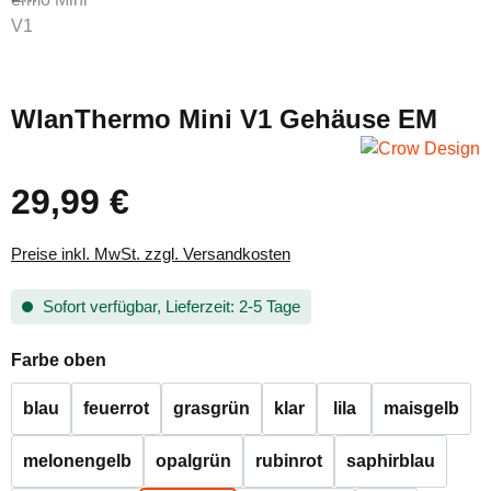
WlanThermo Mini V1 Gehäuse EM
29,99 €
Regulärer Preis:
Preise inkl. MwSt. zzgl. Versandkosten
Sofort verfügbar, Lieferzeit: 2-5 Tage
auswählen
Farbe oben
blau
feuerrot
grasgrün
klar
lila
maisgelb
melonengelb
opalgrün
rubinrot
saphirblau