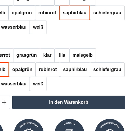
lb
opalgrün
rubinrot
saphirblau
schiefergrau
wasserblau
weiß
auswählen
errot
grasgrün
klar
lila
maisgelb
elb
opalgrün
rubinrot
saphirblau
schiefergrau
wasserblau
weiß
Anzahl: Gib den gewünschten Wert ein oder
In den Warenkorb
VERSANDKOSTENFREI
SCHNELLE
PREMIUMPRODUKTE