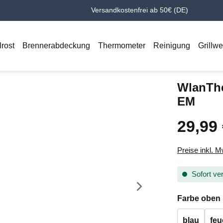
Versandkostenfrei ab 50€ (DE)
lrost
Brennerabdeckung
Thermometer
Reinigung
Grillw
WlanTh
EM
29,99
Regulärer Pr
Preise inkl. 
Sofort ver
Farbe oben
blau
feu