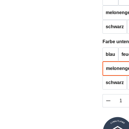
melonenge
schwarz
Farbe unten
blau
feu
meloneng
schwarz
Produkt 
FINALFLAME