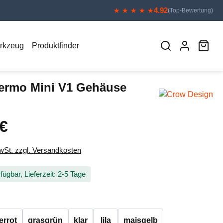
4.92
★ ★ ★ ★ ★
(Top-Bewertung)
War
erkzeug
Produktfinder
ermo Mini V1 Gehäuse
 €
eis:
MwSt. zzgl. Versandkosten
fügbar, Lieferzeit: 2-5 Tage
auswählen
errot
grasgrün
klar
lila
maisgelb