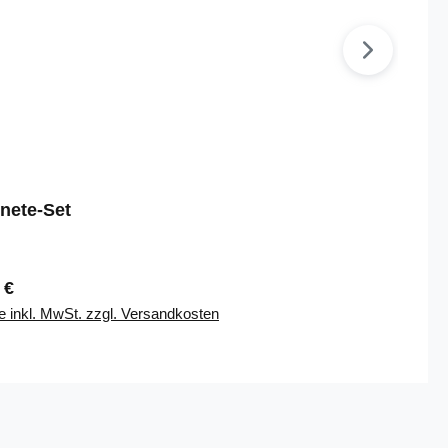
nete-Set
lärer Preis:
 €
e inkl. MwSt. zzgl. Versandkosten