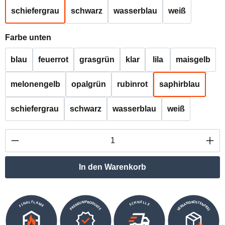
schiefergrau
schwarz
wasserblau
weiß
auswählen
Farbe unten
blau
feuerrot
grasgrün
klar
lila
maisgelb
melonengelb
opalgrün
rubinrot
saphirblau
schiefergrau
schwarz
wasserblau
weiß
Produkt Anzahl: Gib den gewünschten Wert ei
In den Warenkorb
VERSANDKOSTENFREI
SCHNELLE
PREMIUMPRODUKTE
FINALFLAME