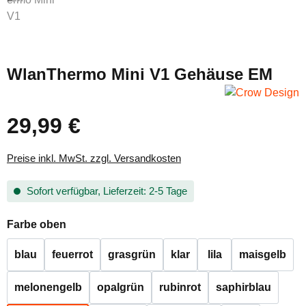
WlanThermo Mini V1 Gehäuse EM
29,99 €
Regulärer Preis:
Preise inkl. MwSt. zzgl. Versandkosten
Sofort verfügbar, Lieferzeit: 2-5 Tage
auswählen
Farbe oben
blau
feuerrot
grasgrün
klar
lila
maisgelb
melonengelb
opalgrün
rubinrot
saphirblau