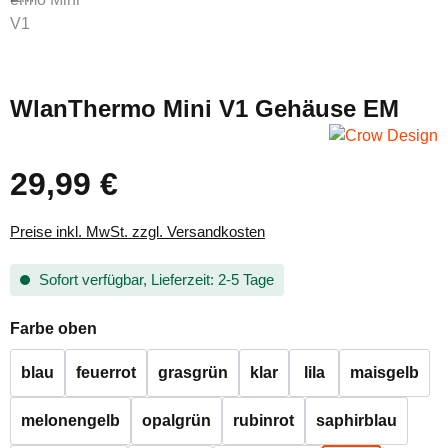
WlanThermo Mini V1 Gehäuse EM
29,99 €
Regulärer Preis:
Preise inkl. MwSt. zzgl. Versandkosten
Sofort verfügbar, Lieferzeit: 2-5 Tage
auswählen
Farbe oben
blau
feuerrot
grasgrün
klar
lila
maisgelb
melonengelb
opalgrün
rubinrot
saphirblau