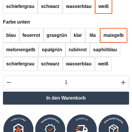
schiefergrau
schwarz
wasserblau
weiß
auswählen
Farbe unten
blau
feuerrot
grasgrün
klar
lila
maisgelb
melonengelb
opalgrün
rubinrot
saphirblau
schiefergrau
schwarz
wasserblau
weiß
Produkt Anzahl: Gib den gewünschten Wert ei
In den Warenkorb
VERSANDKOSTENFREI
SCHNELLE
PREMIUMPRODUKTE
FINALFLAME