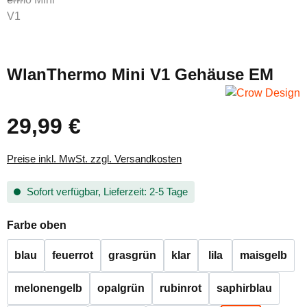
WlanThermo Mini V1 Gehäuse EM
29,99 €
Regulärer Preis:
Preise inkl. MwSt. zzgl. Versandkosten
Sofort verfügbar, Lieferzeit: 2-5 Tage
auswählen
Farbe oben
blau
feuerrot
grasgrün
klar
lila
maisgelb
melonengelb
opalgrün
rubinrot
saphirblau