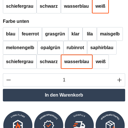
schiefergrau
schwarz
wasserblau
weiß
auswählen
Farbe unten
blau
feuerrot
grasgrün
klar
lila
maisgelb
melonengelb
opalgrün
rubinrot
saphirblau
schiefergrau
schwarz
wasserblau
weiß
Produkt Anzahl: Gib den gewünschten Wert ei
In den Warenkorb
VERSANDKOSTENFREI
SCHNELLE
PREMIUMPRODUKTE
FINALFLAME