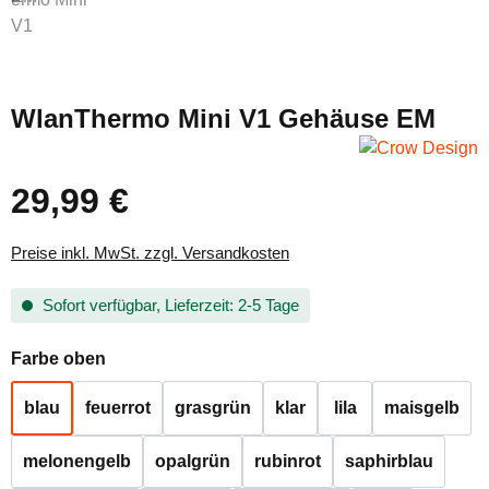
WlanThermo Mini V1 Gehäuse EM
29,99 €
Regulärer Preis:
Preise inkl. MwSt. zzgl. Versandkosten
Sofort verfügbar, Lieferzeit: 2-5 Tage
auswählen
Farbe oben
blau
feuerrot
grasgrün
klar
lila
maisgelb
melonengelb
opalgrün
rubinrot
saphirblau