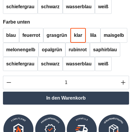
schiefergrau
schwarz
wasserblau
weiß
auswählen
Farbe unten
blau
feuerrot
grasgrün
klar
lila
maisgelb
melonengelb
opalgrün
rubinrot
saphirblau
schiefergrau
schwarz
wasserblau
weiß
Produkt Anzahl: Gib den gewünschten Wert ei
In den Warenkorb
VERSANDKOSTENFREI
SCHNELLE
PREMIUMPRODUKTE
FINALFLAME