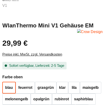
WlanThermo Mini V1 Gehäuse EM
29,99 €
Regulärer Preis:
Preise inkl. MwSt. zzgl. Versandkosten
Sofort verfügbar, Lieferzeit: 2-5 Tage
auswählen
Farbe oben
blau
feuerrot
grasgrün
klar
lila
maisgelb
melonengelb
opalgrün
rubinrot
saphirblau