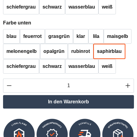
schiefergrau
schwarz
wasserblau
weiß
auswählen
Farbe unten
blau
feuerrot
grasgrün
klar
lila
maisgelb
melonengelb
opalgrün
rubinrot
saphirblau
schiefergrau
schwarz
wasserblau
weiß
Produkt Anzahl: Gib den gewünschten Wert ei
In den Warenkorb
VERSANDKOSTENFREI
SCHNELLE
PREMIUMPRODUKTE
FINALFLAME