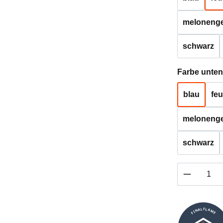
melonenge
schwarz
Farbe unten
blau
feu
melonenge
schwarz
Produkt 
FINALFLAME