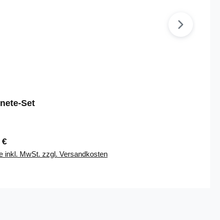
nete-Set
lärer Preis:
 €
e inkl. MwSt. zzgl. Versandkosten