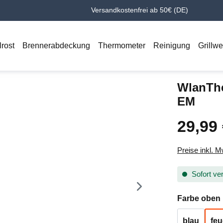
Versandkostenfrei ab 50€ (DE)
lrost
Brennerabdeckung
Thermometer
Reinigung
Grillw
WlanTh
EM
29,99
Regulärer Pr
Preise inkl. 
Sofort ver
Farbe oben
blau
feu