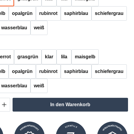
lb
opalgrün
rubinrot
saphirblau
schiefergrau
wasserblau
weiß
auswählen
errot
grasgrün
klar
lila
maisgelb
lb
opalgrün
rubinrot
saphirblau
schiefergrau
wasserblau
weiß
Anzahl: Gib den gewünschten Wert ein oder
In den Warenkorb
VERSANDKOSTENFREI
SCHNELLE
PREMIUMPRODUKTE