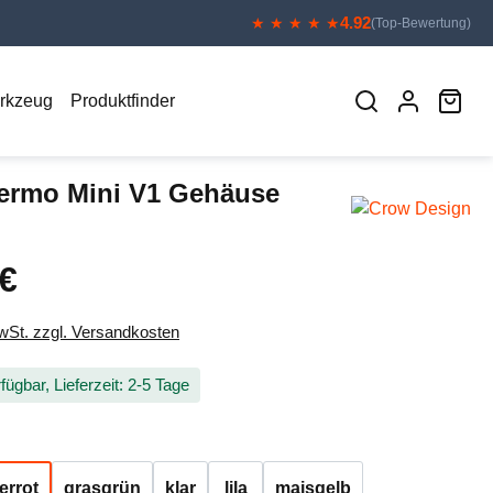
4.92
★ ★ ★ ★ ★
(Top-Bewertung)
War
erkzeug
Produktfinder
ermo Mini V1 Gehäuse
 €
eis:
MwSt. zzgl. Versandkosten
fügbar, Lieferzeit: 2-5 Tage
auswählen
errot
grasgrün
klar
lila
maisgelb