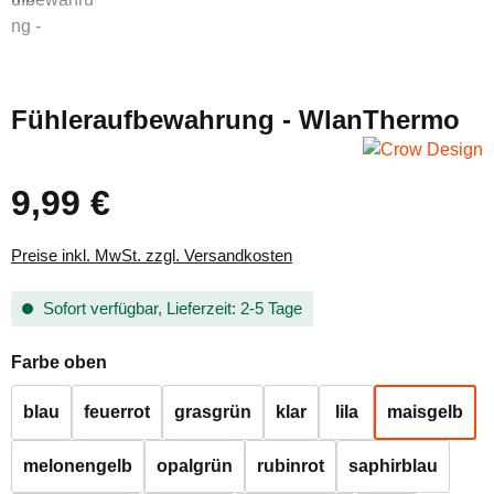
Fühleraufbewahrung - WlanThermo
9,99 €
Regulärer Preis:
Preise inkl. MwSt. zzgl. Versandkosten
Sofort verfügbar, Lieferzeit: 2-5 Tage
auswählen
Farbe oben
blau
feuerrot
grasgrün
klar
lila
maisgelb
melonengelb
opalgrün
rubinrot
saphirblau