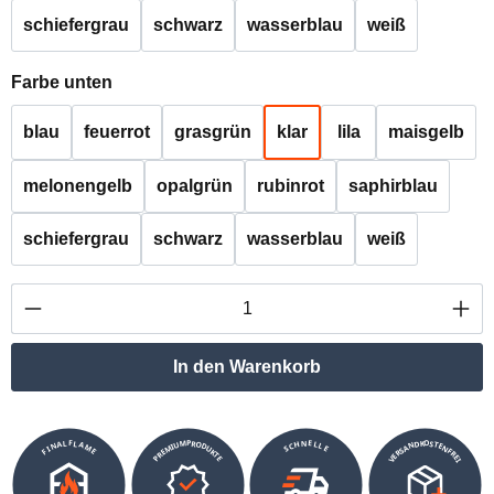
schiefergrau
schwarz
wasserblau
weiß
auswählen
Farbe unten
blau
feuerrot
grasgrün
klar
lila
maisgelb
melonengelb
opalgrün
rubinrot
saphirblau
schiefergrau
schwarz
wasserblau
weiß
Produkt Anzahl: Gib den gewünschten Wert ei
In den Warenkorb
VERSANDKOSTENFREI
SCHNELLE
PREMIUMPRODUKTE
FINALFLAME