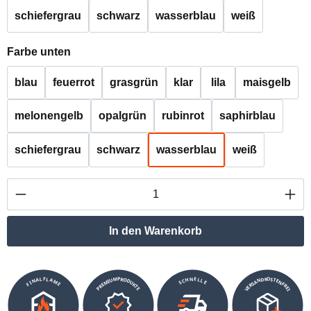
schiefergrau
schwarz
wasserblau
weiß
auswählen
Farbe unten
blau
feuerrot
grasgrün
klar
lila
maisgelb
melonengelb
opalgrün
rubinrot
saphirblau
schiefergrau
schwarz
wasserblau
weiß
Produkt Anzahl: Gib den gewünschten Wert ei
In den Warenkorb
VERSANDKOSTENFREI
SCHNELLE
PREMIUMPRODUKTE
FINALFLAME