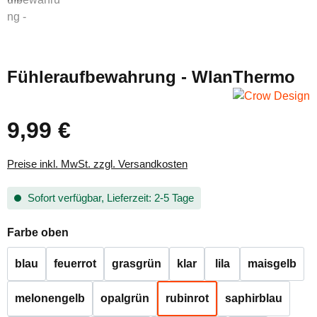
Fühleraufbewahrung - WlanThermo
9,99 €
Regulärer Preis:
Preise inkl. MwSt. zzgl. Versandkosten
Sofort verfügbar, Lieferzeit: 2-5 Tage
auswählen
Farbe oben
blau
feuerrot
grasgrün
klar
lila
maisgelb
melonengelb
opalgrün
rubinrot
saphirblau