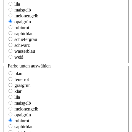
lila
maisgelb
melonengelb
opalgrün
rubinrot
saphirblau
schiefergrau
schwarz
wasserblau
weiß
Farbe unten
auswählen
blau
feuerrot
grasgrün
klar
lila
maisgelb
melonengelb
opalgrün
rubinrot
saphirblau