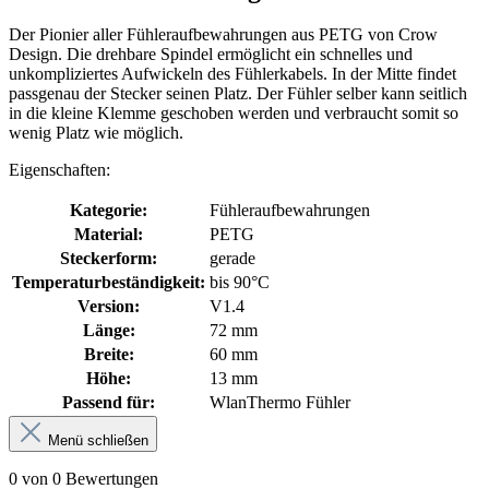
Der Pionier aller Fühleraufbewahrungen aus PETG von Crow
Design. Die drehbare Spindel ermöglicht ein schnelles und
unkompliziertes Aufwickeln des Fühlerkabels. In der Mitte findet
passgenau der Stecker seinen Platz. Der Fühler selber kann seitlich
in die kleine Klemme geschoben werden und verbraucht somit so
wenig Platz wie möglich.
Eigenschaften:
Kategorie:
Fühleraufbewahrungen
Material:
PETG
Steckerform:
gerade
Temperaturbeständigkeit:
bis 90°C
Version:
V1.4
Länge:
72 mm
Breite:
60 mm
Höhe:
13 mm
Passend für:
WlanThermo Fühler
Menü schließen
0 von 0 Bewertungen