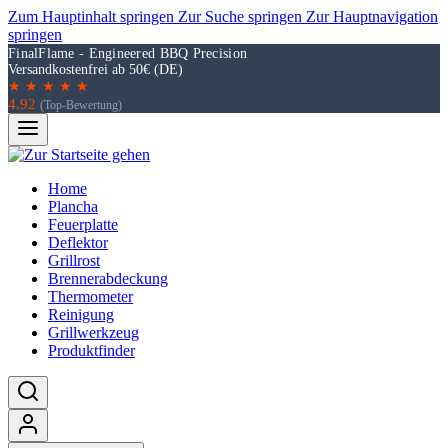
Zum Hauptinhalt springen
Zur Suche springen
Zur Hauptnavigation
springen
FinalFlame - Engineered BBQ Precision
Versandkostenfrei ab 50€ (DE)
★ ★ ★ ★ ★
4.92
(Top-Bewertung)
Home
Plancha
Feuerplatte
Deflektor
Grillrost
Brennerabdeckung
Thermometer
Reinigung
Grillwerkzeug
Produktfinder