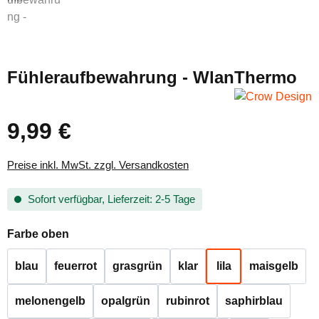
Fühleraufbewahrung - WlanThermo
9,99 €
Regulärer Preis:
Preise inkl. MwSt. zzgl. Versandkosten
Sofort verfügbar, Lieferzeit: 2-5 Tage
auswählen
Farbe oben
blau
feuerrot
grasgrün
klar
lila
maisgelb
melonengelb
opalgrün
rubinrot
saphirblau