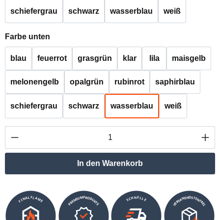
schiefergrau
schwarz
wasserblau
weiß
auswählen
Farbe unten
blau
feuerrot
grasgrün
klar
lila
maisgelb
melonengelb
opalgrün
rubinrot
saphirblau
schiefergrau
schwarz
wasserblau
weiß
Produkt Anzahl: Gib den gewünschten Wert ei
In den Warenkorb
VERSANDKOSTENFREI
SCHNELLE
PREMIUMPRODUKTE
FINALFLAME