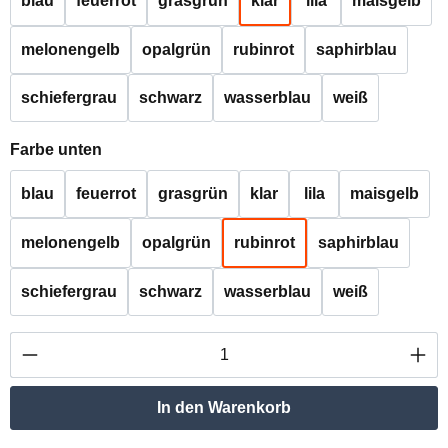
blau
feuerrot
grasgrün
klar
lila
maisgelb
melonengelb
opalgrün
rubinrot
saphirblau
schiefergrau
schwarz
wasserblau
weiß
auswählen
Farbe unten
blau
feuerrot
grasgrün
klar
lila
maisgelb
melonengelb
opalgrün
rubinrot
saphirblau
schiefergrau
schwarz
wasserblau
weiß
Produkt Anzahl: Gib den gewünschten Wert ei
In den Warenkorb