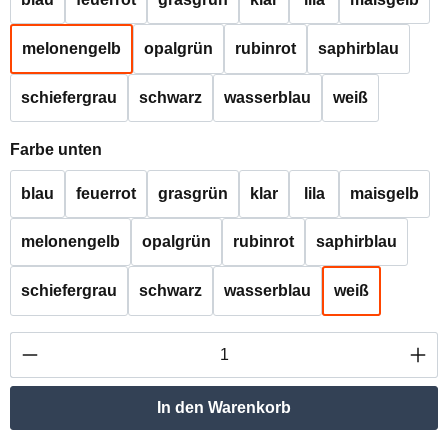
melonengelb
opalgrün
rubinrot
saphirblau
schiefergrau
schwarz
wasserblau
weiß
auswählen
Farbe unten
blau
feuerrot
grasgrün
klar
lila
maisgelb
melonengelb
opalgrün
rubinrot
saphirblau
schiefergrau
schwarz
wasserblau
weiß
Produkt Anzahl: Gib den gewünschten Wert ei
In den Warenkorb