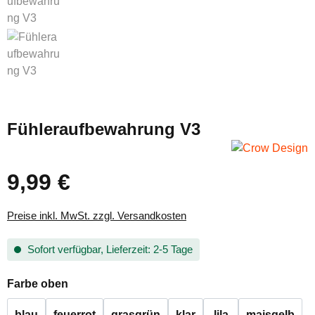
Fühleraufbewahrung V3
9,99 €
Regulärer Preis:
Preise inkl. MwSt. zzgl. Versandkosten
Sofort verfügbar, Lieferzeit: 2-5 Tage
auswählen
Farbe oben
blau
feuerrot
grasgrün
klar
lila
maisgelb