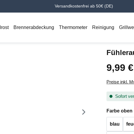
Versandkostenfrei ab 50€ (DE)
lrost
Brennerabdeckung
Thermometer
Reinigung
Grillw
Fühlera
9,99 €
Regulärer Pr
Preise inkl. 
Sofort ver
Farbe oben
blau
feu