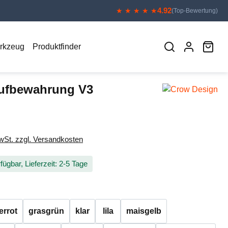
4.92
★ ★ ★ ★ ★
(Top-Bewertung)
War
erkzeug
Produktfinder
ufbewahrung V3
eis:
MwSt. zzgl. Versandkosten
fügbar, Lieferzeit: 2-5 Tage
auswählen
errot
grasgrün
klar
lila
maisgelb