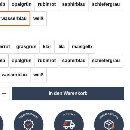
lb
opalgrün
rubinrot
saphirblau
schiefergrau
wasserblau
weiß
auswählen
errot
grasgrün
klar
lila
maisgelb
lb
opalgrün
rubinrot
saphirblau
schiefergrau
wasserblau
weiß
Anzahl: Gib den gewünschten Wert ein oder
In den Warenkorb
VERSANDKOSTENFREI
SCHNELLE
PREMIUMPRODUKTE