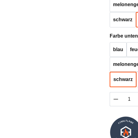
melonenge
schwarz
Farbe unten
blau
feu
melonenge
schwarz
Produkt 
FINALFLAME