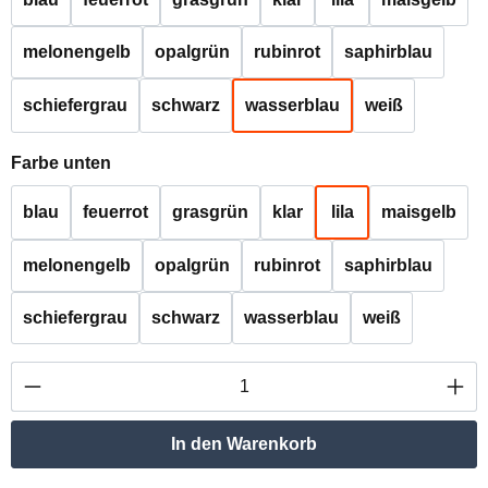
melonengelb
opalgrün
rubinrot
saphirblau
schiefergrau
schwarz
wasserblau
weiß
auswählen
Farbe unten
blau
feuerrot
grasgrün
klar
lila
maisgelb
melonengelb
opalgrün
rubinrot
saphirblau
schiefergrau
schwarz
wasserblau
weiß
Produkt Anzahl: Gib den gewünschten Wert ei
In den Warenkorb