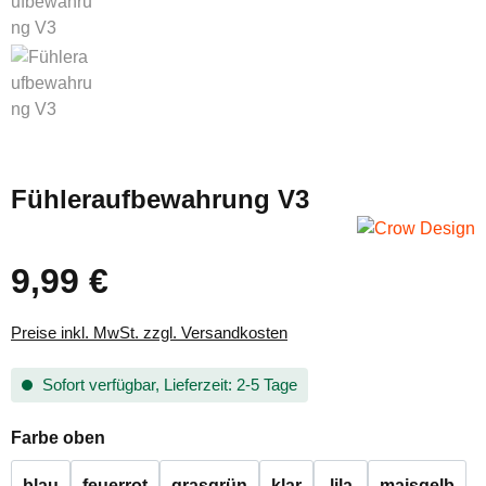
Fühleraufbewahrung V3
9,99 €
Regulärer Preis:
Preise inkl. MwSt. zzgl. Versandkosten
Sofort verfügbar, Lieferzeit: 2-5 Tage
auswählen
Farbe oben
blau
feuerrot
grasgrün
klar
lila
maisgelb