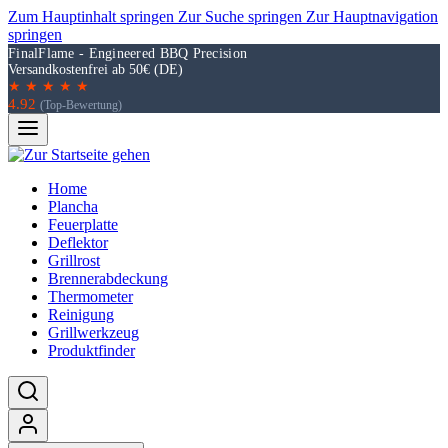
Zum Hauptinhalt springen
Zur Suche springen
Zur Hauptnavigation
springen
FinalFlame - Engineered BBQ Precision
Versandkostenfrei ab 50€ (DE)
★ ★ ★ ★ ★
4.92
(Top-Bewertung)
Home
Plancha
Feuerplatte
Deflektor
Grillrost
Brennerabdeckung
Thermometer
Reinigung
Grillwerkzeug
Produktfinder