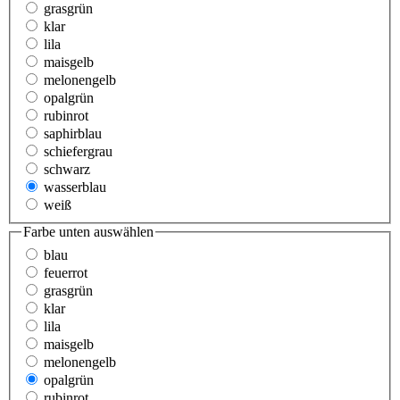
grasgrün
klar
lila
maisgelb
melonengelb
opalgrün
rubinrot
saphirblau
schiefergrau
schwarz
wasserblau
weiß
Farbe unten
auswählen
blau
feuerrot
grasgrün
klar
lila
maisgelb
melonengelb
opalgrün
rubinrot