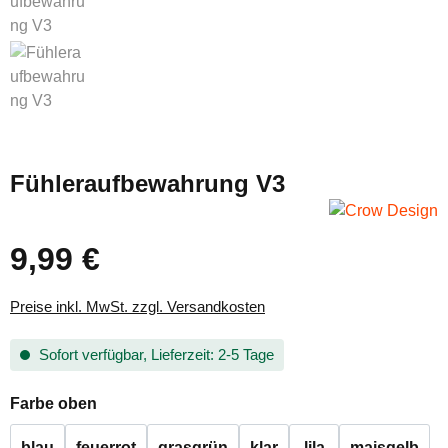
Fühleraufbewahrung V3
9,99 €
Regulärer Preis:
Preise inkl. MwSt. zzgl. Versandkosten
Sofort verfügbar, Lieferzeit: 2-5 Tage
auswählen
Farbe oben
blau
feuerrot
grasgrün
klar
lila
maisgelb