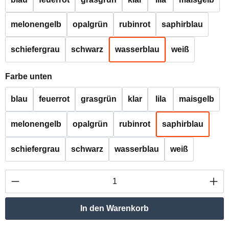
melonengelb
opalgrün
rubinrot
saphirblau
schiefergrau
schwarz
wasserblau
weiß
auswählen
Farbe unten
blau
feuerrot
grasgrün
klar
lila
maisgelb
melonengelb
opalgrün
rubinrot
saphirblau
schiefergrau
schwarz
wasserblau
weiß
Produkt Anzahl: Gib den gewünschten Wert ei
In den Warenkorb