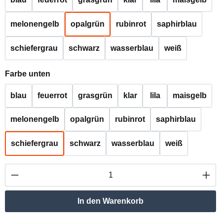
melonengelb
opalgrün
rubinrot
saphirblau
schiefergrau
schwarz
wasserblau
weiß
auswählen
Farbe unten
blau
feuerrot
grasgrün
klar
lila
maisgelb
melonengelb
opalgrün
rubinrot
saphirblau
schiefergrau
schwarz
wasserblau
weiß
Produkt Anzahl: Gib den gewünschten Wert ei
In den Warenkorb