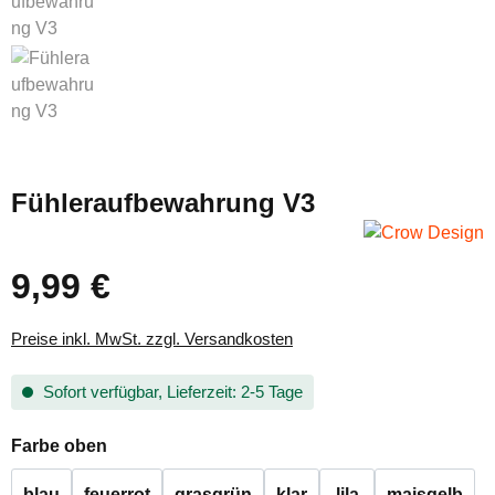
Fühleraufbewahrung V3
9,99 €
Regulärer Preis:
Preise inkl. MwSt. zzgl. Versandkosten
Sofort verfügbar, Lieferzeit: 2-5 Tage
auswählen
Farbe oben
blau
feuerrot
grasgrün
klar
lila
maisgelb