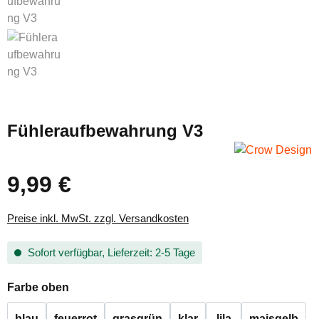
Fühleraufbewahrung V3
9,99 €
Regulärer Preis:
Preise inkl. MwSt. zzgl. Versandkosten
Sofort verfügbar, Lieferzeit: 2-5 Tage
auswählen
Farbe oben
blau
feuerrot
grasgrün
klar
lila
maisgelb