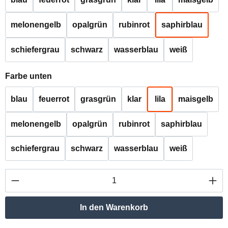
melonengelb
opalgrün
rubinrot
saphirblau
schiefergrau
schwarz
wasserblau
weiß
auswählen
Farbe unten
blau
feuerrot
grasgrün
klar
lila
maisgelb
melonengelb
opalgrün
rubinrot
saphirblau
schiefergrau
schwarz
wasserblau
weiß
Produkt Anzahl: Gib den gewünschten Wert ei
In den Warenkorb