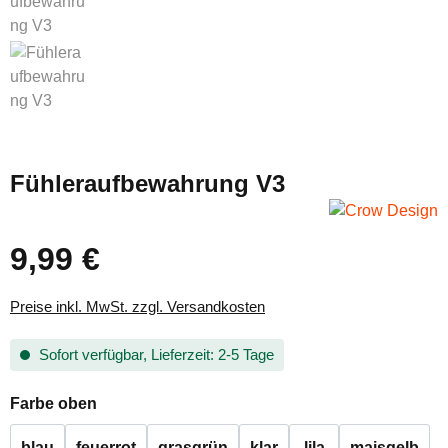
Fühleraufbewahrung V3
9,99 €
Regulärer Preis:
Preise inkl. MwSt. zzgl. Versandkosten
Sofort verfügbar, Lieferzeit: 2-5 Tage
auswählen
Farbe oben
blau
feuerrot
grasgrün
klar
lila
maisgelb