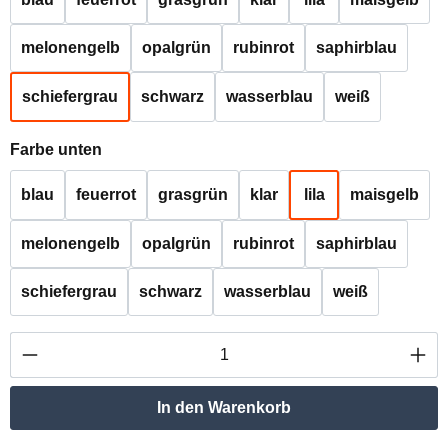
melonengelb
opalgrün
rubinrot
saphirblau
schiefergrau
schwarz
wasserblau
weiß
auswählen
Farbe unten
blau
feuerrot
grasgrün
klar
lila
maisgelb
melonengelb
opalgrün
rubinrot
saphirblau
schiefergrau
schwarz
wasserblau
weiß
Produkt Anzahl: Gib den gewünschten Wert ei
In den Warenkorb