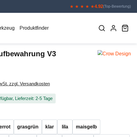
4.92
★ ★ ★ ★ ★
(Top-Bewertung)
War
erkzeug
Produktfinder
ufbewahrung V3
eis:
MwSt. zzgl. Versandkosten
fügbar, Lieferzeit: 2-5 Tage
auswählen
errot
grasgrün
klar
lila
maisgelb