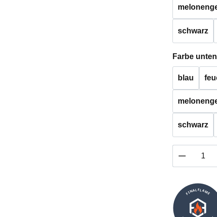
melonenge
schwarz
Farbe unten
blau
feu
melonenge
schwarz
Produkt 
FINALFLAME