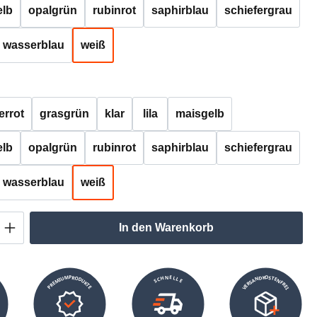
lb
opalgrün
rubinrot
saphirblau
schiefergrau
wasserblau
weiß
auswählen
errot
grasgrün
klar
lila
maisgelb
lb
opalgrün
rubinrot
saphirblau
schiefergrau
wasserblau
weiß
Anzahl: Gib den gewünschten Wert ein oder
In den Warenkorb
VERSANDKOSTENFREI
SCHNELLE
PREMIUMPRODUKTE