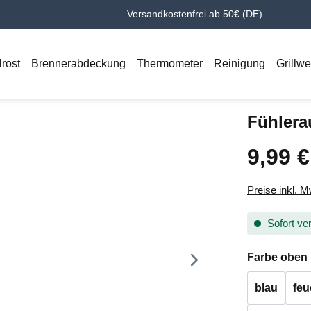
Versandkostenfrei ab 50€ (DE)
lrost
Brennerabdeckung
Thermometer
Reinigung
Grillw
Fühlera
9,99 €
Regulärer Pr
Preise inkl. 
Sofort ver
Farbe oben
blau
feu