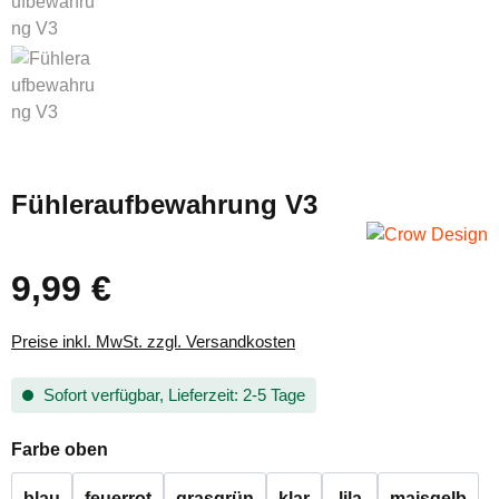
Fühleraufbewahrung V3
9,99 €
Regulärer Preis:
Preise inkl. MwSt. zzgl. Versandkosten
Sofort verfügbar, Lieferzeit: 2-5 Tage
auswählen
Farbe oben
blau
feuerrot
grasgrün
klar
lila
maisgelb