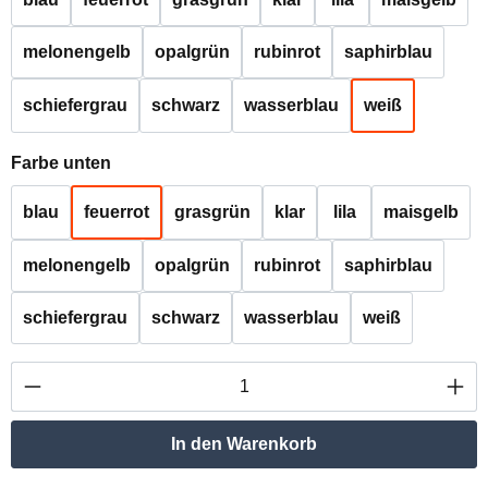
melonengelb
opalgrün
rubinrot
saphirblau
schiefergrau
schwarz
wasserblau
weiß
auswählen
Farbe unten
blau
feuerrot
grasgrün
klar
lila
maisgelb
melonengelb
opalgrün
rubinrot
saphirblau
schiefergrau
schwarz
wasserblau
weiß
Produkt Anzahl: Gib den gewünschten Wert ei
In den Warenkorb