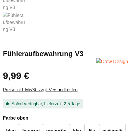
Fühleraufbewahrung V3
9,99 €
Regulärer Preis:
Preise inkl. MwSt. zzgl. Versandkosten
Sofort verfügbar, Lieferzeit: 2-5 Tage
auswählen
Farbe oben
blau
feuerrot
grasgrün
klar
lila
maisgelb