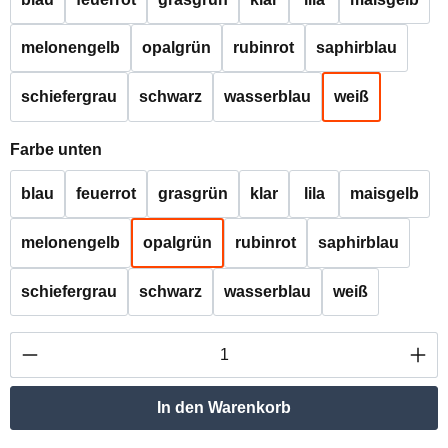
melonengelb
opalgrün
rubinrot
saphirblau
schiefergrau
schwarz
wasserblau
weiß
auswählen
Farbe unten
blau
feuerrot
grasgrün
klar
lila
maisgelb
melonengelb
opalgrün
rubinrot
saphirblau
schiefergrau
schwarz
wasserblau
weiß
Produkt Anzahl: Gib den gewünschten Wert ei
In den Warenkorb