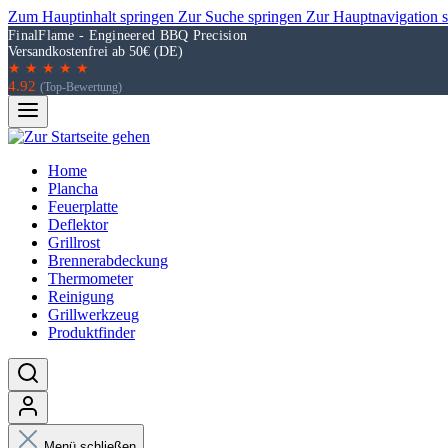
Zum Hauptinhalt springen
Zur Suche springen
Zur Hauptnavigation 
FinalFlame - Engineered BBQ Precision
Versandkostenfrei ab 50€ (DE)
★ ★ ★ ★ ★
4.92
(Top-Bewertung)
Home
Plancha
Feuerplatte
Deflektor
Grillrost
Brennerabdeckung
Thermometer
Reinigung
Grillwerkzeug
Produktfinder
Menü schließen