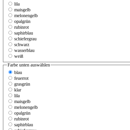
lila
maisgelb
melonengelb
opalgrün
rubinrot
saphirblau
schiefergrau
schwarz
wasserblau
weiß
Farbe unten
auswählen
blau
feuerrot
grasgrün
klar
lila
maisgelb
melonengelb
opalgrün
rubinrot
saphirblau