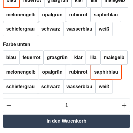
blau
feuerrot
grasgrün
klar
lila
maisgelb
melonengelb
opalgrün
rubinrot
saphirblau
schiefergrau
schwarz
wasserblau
weiß
auswählen
Farbe unten
blau
feuerrot
grasgrün
klar
lila
maisgelb
melonengelb
opalgrün
rubinrot
saphirblau
schiefergrau
schwarz
wasserblau
weiß
Produkt Anzahl: Gib den gewünschten Wert ei
In den Warenkorb