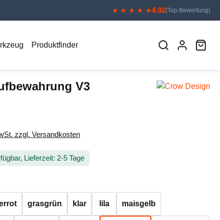
4.92
★ ★ ★ ★ ★
(Top-Bewertung)
War
erkzeug
Produktfinder
ufbewahrung V3
eis:
MwSt. zzgl. Versandkosten
fügbar, Lieferzeit: 2-5 Tage
auswählen
errot
grasgrün
klar
lila
maisgelb