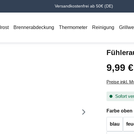
Versandkostenfrei ab 50€ (DE)
lrost
Brennerabdeckung
Thermometer
Reinigung
Grillw
Fühlera
9,99 €
Regulärer Pr
Preise inkl. 
Sofort ver
Farbe oben
blau
feu