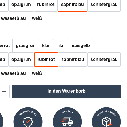
lb
opalgrün
rubinrot
saphirblau
schiefergrau
wasserblau
weiß
auswählen
errot
grasgrün
klar
lila
maisgelb
lb
opalgrün
rubinrot
saphirblau
schiefergrau
wasserblau
weiß
Anzahl: Gib den gewünschten Wert ein oder
In den Warenkorb
VERSANDKOSTENFREI
SCHNELLE
PREMIUMPRODUKTE