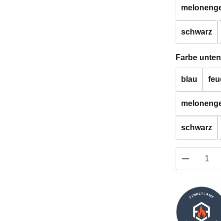
melonenge
schwarz
Farbe unten
blau
feu
melonenge
schwarz
Produkt 
FINALFLAME