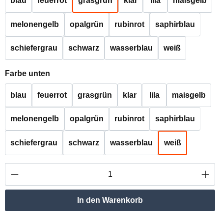
blau
feuerrot
grasgrün
klar
lila
maisgelb
melonengelb
opalgrün
rubinrot
saphirblau
schiefergrau
schwarz
wasserblau
weiß
auswählen
Farbe unten
blau
feuerrot
grasgrün
klar
lila
maisgelb
melonengelb
opalgrün
rubinrot
saphirblau
schiefergrau
schwarz
wasserblau
weiß
Produkt Anzahl: Gib den gewünschten Wert ei
In den Warenkorb