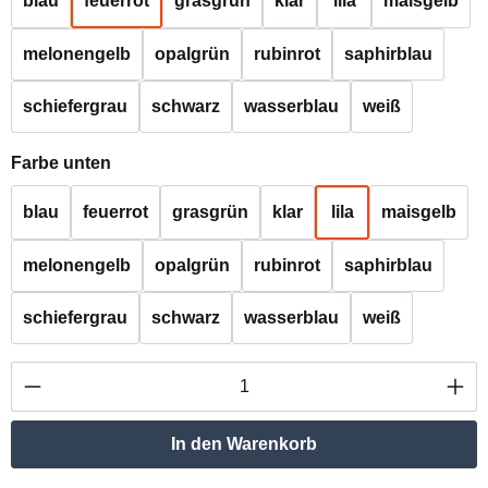
blau
feuerrot
grasgrün
klar
lila
maisgelb
melonengelb
opalgrün
rubinrot
saphirblau
schiefergrau
schwarz
wasserblau
weiß
auswählen
Farbe unten
blau
feuerrot
grasgrün
klar
lila
maisgelb
melonengelb
opalgrün
rubinrot
saphirblau
schiefergrau
schwarz
wasserblau
weiß
Produkt Anzahl: Gib den gewünschten Wert ei
In den Warenkorb