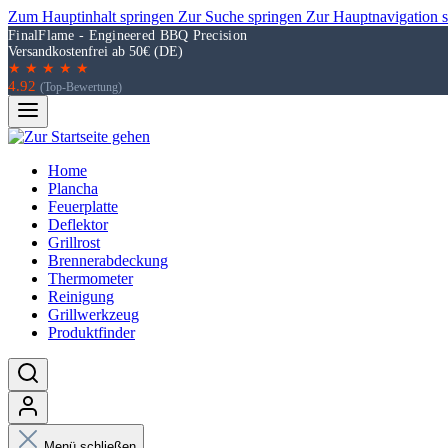
Zum Hauptinhalt springen
Zur Suche springen
Zur Hauptnavigation 
FinalFlame - Engineered BBQ Precision
Versandkostenfrei ab 50€ (DE)
★ ★ ★ ★ ★
4.92
(Top-Bewertung)
Home
Plancha
Feuerplatte
Deflektor
Grillrost
Brennerabdeckung
Thermometer
Reinigung
Grillwerkzeug
Produktfinder
Menü schließen