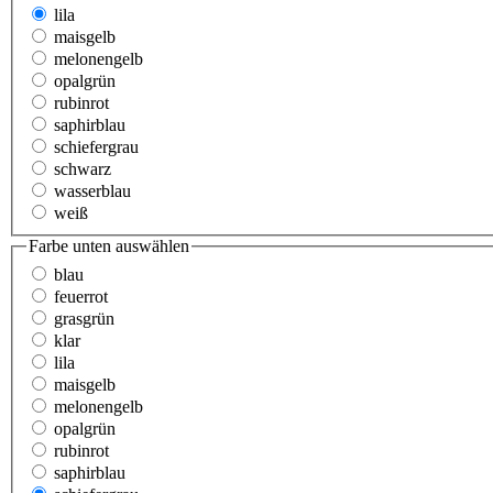
lila
maisgelb
melonengelb
opalgrün
rubinrot
saphirblau
schiefergrau
schwarz
wasserblau
weiß
Farbe unten
auswählen
blau
feuerrot
grasgrün
klar
lila
maisgelb
melonengelb
opalgrün
rubinrot
saphirblau