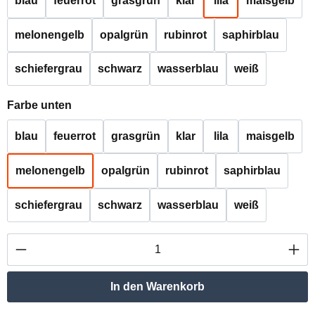
blau
feuerrot
grasgrün
klar
lila
maisgelb
melonengelb
opalgrün
rubinrot
saphirblau
schiefergrau
schwarz
wasserblau
weiß
auswählen
Farbe unten
blau
feuerrot
grasgrün
klar
lila
maisgelb
melonengelb
opalgrün
rubinrot
saphirblau
schiefergrau
schwarz
wasserblau
weiß
Produkt Anzahl: Gib den gewünschten Wert ei
In den Warenkorb