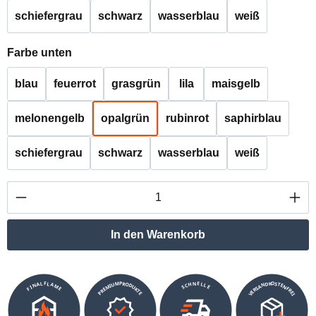
schiefergrau
schwarz
wasserblau
weiß
auswählen
Farbe unten
blau
feuerrot
grasgrün
lila
maisgelb
melonengelb
opalgrün
rubinrot
saphirblau
schiefergrau
schwarz
wasserblau
weiß
Produkt Anzahl: Gib den gewünschten Wert ei
In den Warenkorb
VERSANDKOSTENFREI
SCHNELLE
PREMIUMPRODUKTE
FINALFLAME