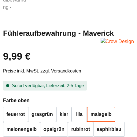
Fühleraufbewahrung - Maverick
9,99 €
Regulärer Preis:
Preise inkl. MwSt. zzgl. Versandkosten
Sofort verfügbar, Lieferzeit: 2-5 Tage
auswählen
Farbe oben
feuerrot
grasgrün
klar
lila
maisgelb
melonengelb
opalgrün
rubinrot
saphirblau