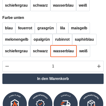
schiefergrau
schwarz
wasserblau
weiß
auswählen
Farbe unten
blau
feuerrot
grasgrün
lila
maisgelb
melonengelb
opalgrün
rubinrot
saphirblau
schiefergrau
schwarz
wasserblau
weiß
Produkt Anzahl: Gib den gewünschten Wert ei
In den Warenkorb
VERSANDKOSTENFREI
SCHNELLE
PREMIUMPRODUKTE
FINALFLAME