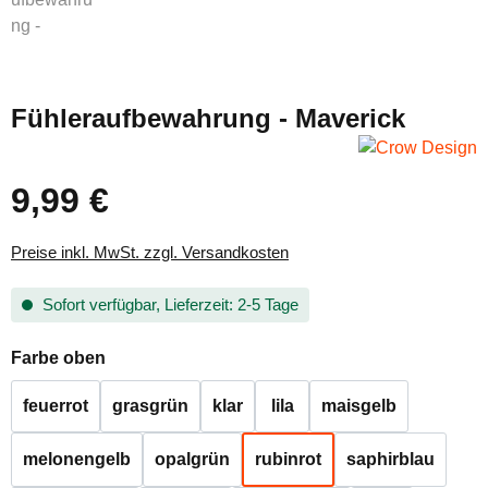
Fühleraufbewahrung - Maverick
9,99 €
Regulärer Preis:
Preise inkl. MwSt. zzgl. Versandkosten
Sofort verfügbar, Lieferzeit: 2-5 Tage
auswählen
Farbe oben
feuerrot
grasgrün
klar
lila
maisgelb
melonengelb
opalgrün
rubinrot
saphirblau