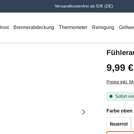
Versandkostenfrei ab 50€ (DE)
lrost
Brennerabdeckung
Thermometer
Reinigung
Grillw
Fühlera
9,99 €
Regulärer Pr
Preise inkl. 
Sofort ver
Farbe oben
feuerrot