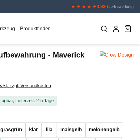
4.92
★ ★ ★ ★ ★
(Top-Bewertung)
War
erkzeug
Produktfinder
ufbewahrung - Maverick
eis:
MwSt. zzgl. Versandkosten
fügbar, Lieferzeit: 2-5 Tage
auswählen
grasgrün
klar
lila
maisgelb
melonengelb