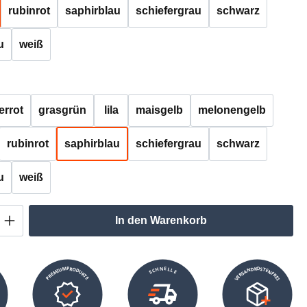
rubinrot
saphirblau
schiefergrau
schwarz
u
weiß
auswählen
errot
grasgrün
lila
maisgelb
melonengelb
rubinrot
saphirblau
schiefergrau
schwarz
u
weiß
Anzahl: Gib den gewünschten Wert ein oder
In den Warenkorb
VERSANDKOSTENFREI
SCHNELLE
PREMIUMPRODUKTE