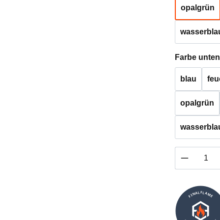
opalgrün
wasserbla
Farbe unten
blau
feu
opalgrün
wasserbla
Produkt 
FINALFLAME