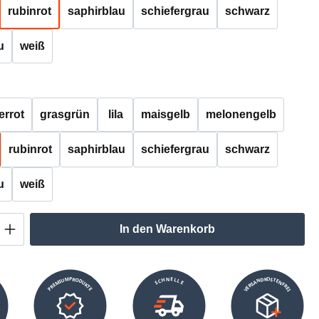
rubinrot
saphirblau
schiefergrau
schwarz
u
weiß
auswählen
errot
grasgrün
lila
maisgelb
melonengelb
rubinrot
saphirblau
schiefergrau
schwarz
u
weiß
Anzahl: Gib den gewünschten Wert ein oder
In den Warenkorb
VERSANDKOSTENFREI
SCHNELLE
PREMIUMPRODUKTE