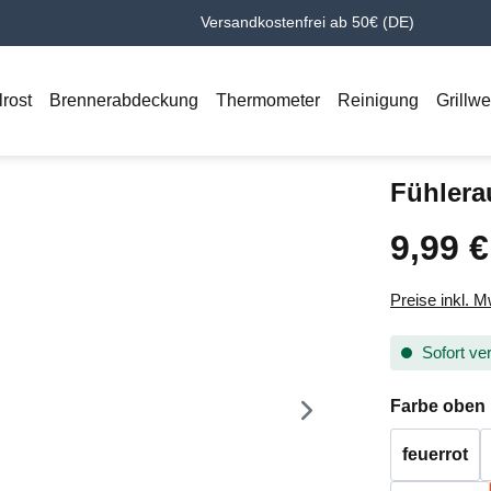
Versandkostenfrei ab 50€ (DE)
lrost
Brennerabdeckung
Thermometer
Reinigung
Grillw
Fühlera
9,99 €
Regulärer Pr
Preise inkl. 
Sofort ver
Farbe oben
feuerrot