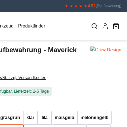
4.92
★ ★ ★ ★ ★
(Top-Bewertung)
War
erkzeug
Produktfinder
ufbewahrung - Maverick
eis:
MwSt. zzgl. Versandkosten
fügbar, Lieferzeit: 2-5 Tage
auswählen
grasgrün
klar
lila
maisgelb
melonengelb