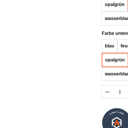
opalgrün
wasserbla
Farbe unten
blau
feu
opalgrün
wasserbla
Produkt 
FINALFLAME