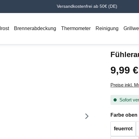
Versandkostenfrei ab 50€ (DE)
lrost
Brennerabdeckung
Thermometer
Reinigung
Grillw
Fühlera
9,99 €
Regulärer Pr
Preise inkl. 
Sofort ver
Farbe oben
feuerrot