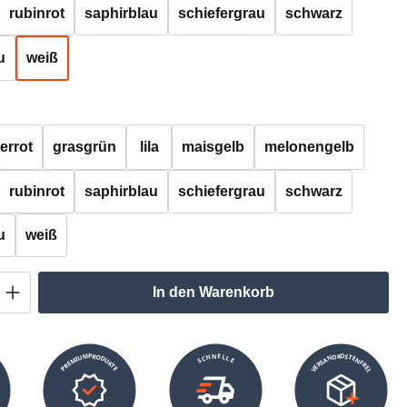
rubinrot
saphirblau
schiefergrau
schwarz
u
weiß
auswählen
errot
grasgrün
lila
maisgelb
melonengelb
rubinrot
saphirblau
schiefergrau
schwarz
u
weiß
Anzahl: Gib den gewünschten Wert ein oder
In den Warenkorb
VERSANDKOSTENFREI
SCHNELLE
PREMIUMPRODUKTE