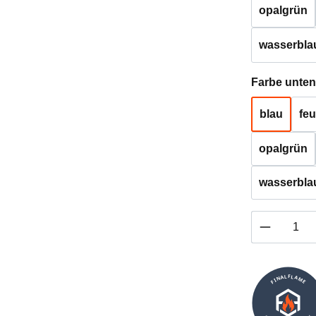
opalgrün
wasserbla
Farbe unten
blau
feu
opalgrün
wasserbla
Produkt 
FINALFLAME