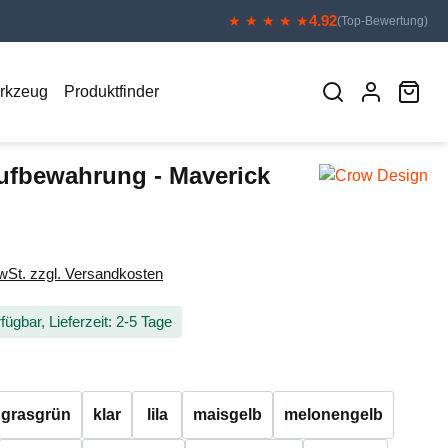
4.92
★ ★ ★ ★ ★
(Top-Bewertung)
War
erkzeug
Produktfinder
ufbewahrung - Maverick
eis:
MwSt. zzgl. Versandkosten
fügbar, Lieferzeit: 2-5 Tage
auswählen
grasgrün
klar
lila
maisgelb
melonengelb