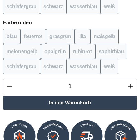
schiefergrau
schwarz
wasserblau
weiß
(Diese Option ist zurzeit nicht verfügbar.)
(Diese Option ist zurzeit nicht verfügbar.
(Diese Option ist zurzeit n
(Diese Option i
auswählen
Farbe unten
blau
feuerrot
grasgrün
lila
maisgelb
(Diese Option ist zurzeit nicht verfügbar.)
(Diese Option ist zurzeit nicht verfügbar.)
(Diese Option ist zurzeit nicht verfügb
(Diese Option ist zurzeit ni
(Diese Option ist
melonengelb
opalgrün
rubinrot
saphirblau
(Diese Option ist zurzeit nicht verfügbar.)
(Diese Option ist zurzeit nicht verfügbar
(Diese Option ist zurzeit ni
(Diese Option 
schiefergrau
schwarz
wasserblau
weiß
(Diese Option ist zurzeit nicht verfügbar.)
(Diese Option ist zurzeit nicht verfügbar.
(Diese Option ist zurzeit n
(Diese Option i
Produkt Anzahl: Gib den gewünschten Wert ei
In den Warenkorb
VERSANDKOSTENFREI
SCHNELLE
PREMIUMPRODUKTE
FINALFLAME