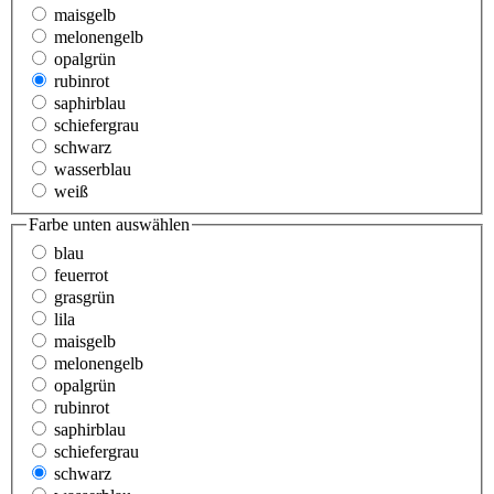
maisgelb
melonengelb
opalgrün
rubinrot
saphirblau
schiefergrau
schwarz
wasserblau
weiß
Farbe unten
auswählen
blau
feuerrot
grasgrün
lila
maisgelb
melonengelb
opalgrün
rubinrot
saphirblau
schiefergrau
schwarz