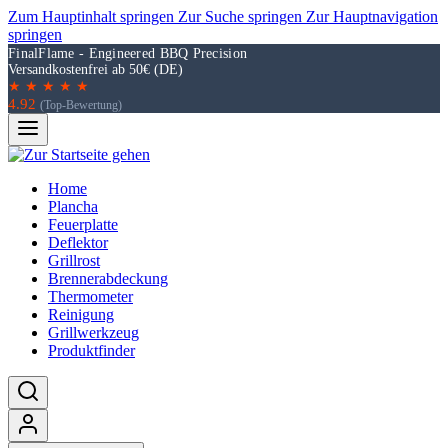
Zum Hauptinhalt springen
Zur Suche springen
Zur Hauptnavigation
springen
FinalFlame - Engineered BBQ Precision
Versandkostenfrei ab 50€ (DE)
★ ★ ★ ★ ★
4.92
(Top-Bewertung)
Home
Plancha
Feuerplatte
Deflektor
Grillrost
Brennerabdeckung
Thermometer
Reinigung
Grillwerkzeug
Produktfinder